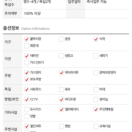
방3~4개 / 욕실2개
입주일자
즉시입주 가능
욕실수
주차여부
100% 이상
옵션정보
Option Infomations
붙박이장
옷장
식탁
가구
화장대
에어컨
냉장고
세탁기
가전
가스건조기
가스렌지
하이라이트
광파오븐렌지
주방
보조주방
욕실
샤워부스
욕조
비데
방범/보안
CCTV
비디오폰
경비실
도시가스
엘리베이터
무인택배함
기타시설
텃밭
할인마트
병원
교육시설
주변시설