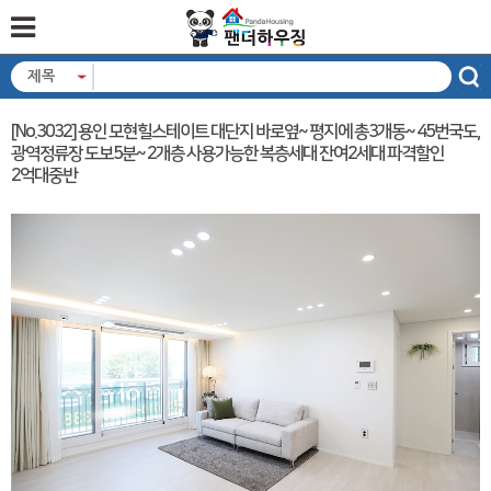
제목
[No.3032] 용인 모현힐스테이트 대단지 바로옆~ 평지에 총3개동~ 45번국도,
광역정류장 도보5분~ 2개층 사용가능한 복층세대 잔여2세대 파격할인
2억대중반