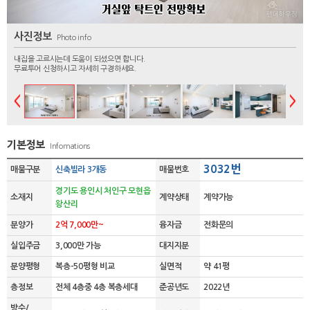
사진정보
Photo info
내집을 고르시는데 도움이 되셨으면 합니다.
무료투어 신청하시고 자세히 구경하세요.
기본정보
Infomations
3032번
매물구분
신축빌라 3개동
매물번호
경기도 용인시 처인구 모현읍
소재지
계약상태
계약가능
왕산리
분양가
2억 7,000만~
융자금
전화문의
실입주금
3,000만 가능
대지지분
분양평형
복층-50평형 비교
실면적
약 41평
층정보
전체 4층중 4층 복층세대
준공년도
2022년
방수/