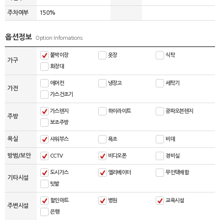
주차여부
150%
옵션정보
Option Infomations
붙박이장
옷장
식탁
가구
화장대
에어컨
냉장고
세탁기
가전
가스건조기
가스렌지
하이라이트
광파오븐렌지
주방
보조주방
욕실
샤워부스
욕조
비데
방범/보안
CCTV
비디오폰
경비실
도시가스
엘리베이터
무인택배함
기타시설
텃밭
할인마트
병원
교육시설
주변시설
은행