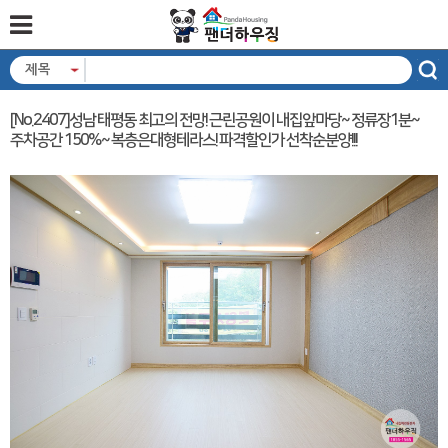
제목
[No.2407]성남 태평동 최고의 전망! 근린공원이 내집앞마당~ 정류장1분~
주차공간 150%~ 복층은대형테라스! 파격할인가 선착순분양!!!