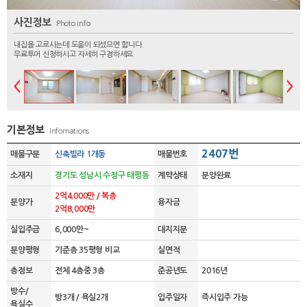
사진정보
Photo info
내집을 고르시는데 도움이 되셨으면 합니다.
무료투어 신청하시고 자세히 구경하세요.
기본정보
Infomations
2407번
매물구분
신축빌라 1개동
매물번호
소재지
경기도 성남시 수정구 태평동
계약상태
분양완료
2억4.000만 / 복층
분양가
융자금
2억8,000만
실입주금
6,000만~
대지지분
분양평형
기준층 35평형 비교
실면적
층정보
전체 4층중 3층
준공년도
2016년
방수/
방3개 / 욕실2개
입주일자
즉시입주 가능
욕실수