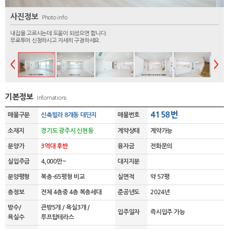
사진정보
Photo info
내집을 고르시는데 도움이 되셨으면 합니다.
무료투어 신청하시고 자세히 구경하세요.
기본정보
Infomations
4158번
매물구분
신축빌라 8개동 대단지
매물번호
소재지
경기도 광주시 신현동
계약상태
계약가능
분양가
3억대 후반
융자금
전화문의
실입주금
4,000만~
대지지분
분양평형
복층-65평형 비교
실면적
약 57평
층정보
전체 4층중 4층 복층세대
준공년도
2024년
방수/
큰방5개 / 욕실3개 /
입주일자
즉시입주 가능
욕실수
루프탑테라스