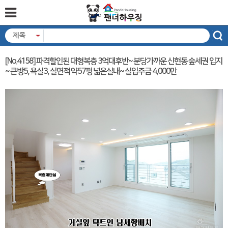
제목
[No.4158] 파격할인된 대형복층 3억대후반~ 분당가까운 신현동 숲세권 입지
~ 큰방5, 욕실3, 실면적 약57평 넓은실내~ 실입주금 4,000만