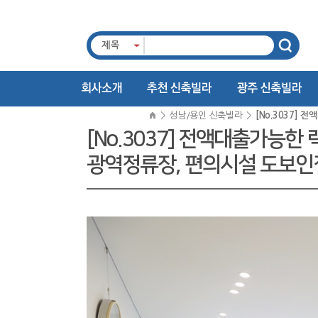
제목
>
성남/용인 신축빌라
>
[No.3037]
[No.3037] 전액대출가능한
광역정류장, 편의시설 도보인