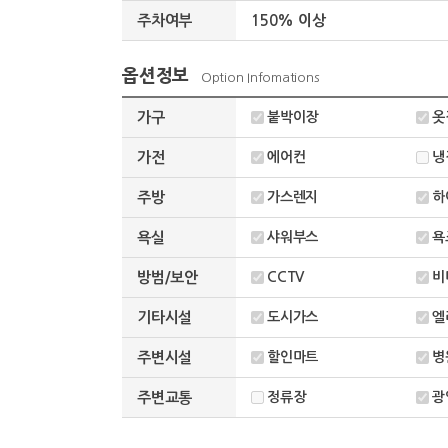
주차여부
150% 이상
옵션정보
Option Infomations
가구
붙박이장
옷
가전
에어컨
냉
주방
가스렌지
하
욕실
샤워부스
욕
방범/보안
CCTV
비
기타시설
도시가스
엘
주변시설
할인마트
병
주변교통
정류장
광