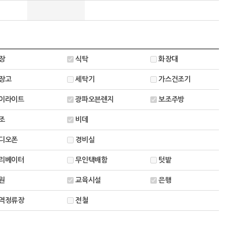
장
식탁
화장대
장고
세탁기
가스건조기
이라이트
광파오븐렌지
보조주방
조
비데
디오폰
경비실
리베이터
무인택배함
텃밭
원
교육시설
은행
역정류장
전철