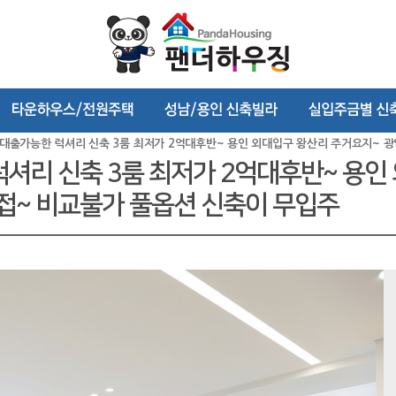
 전액대출가능한 럭셔리 신축 3룸 최저가 2억대후반~ 용인 외대입구 왕산리 주거요지~
 럭셔리 신축 3룸 최저가 2억대후반~ 용
접~ 비교불가 풀옵션 신축이 무입주