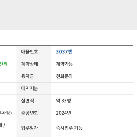
3037번
매물번호
왕산리
계약상태
계약가능
융자금
전화문의
대지지분
실면적
약 33평
주차장)
준공년도
2024년
 /
입주일자
즉시입주 가능