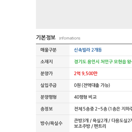
기본정보
Infomations
매물구분
신축빌라 2개동
소재지
경기도 용인시 처인구 모현읍 
분양가
2억 9,500만
실입주금
0원 (전액대출 가능)
분양평형
40평형 비교
층정보
전체 5층중 2~5층 (1층은 지하
큰방3개 / 욕실2개 / 다용도실2개
방수/욕실수
보조주방 / 펜트리