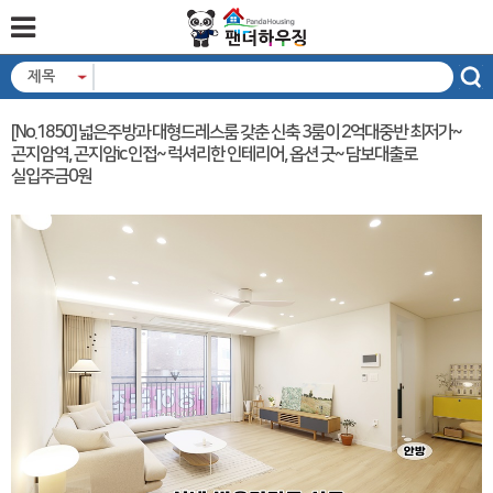
제목
[No.1850] 넓은주방과 대형드레스룸 갖춘 신축 3룸이 2억대중반 최저가~
곤지암역, 곤지암ic 인접~ 럭셔리한 인테리어, 옵션 굿~ 담보대출로
실입주금0원