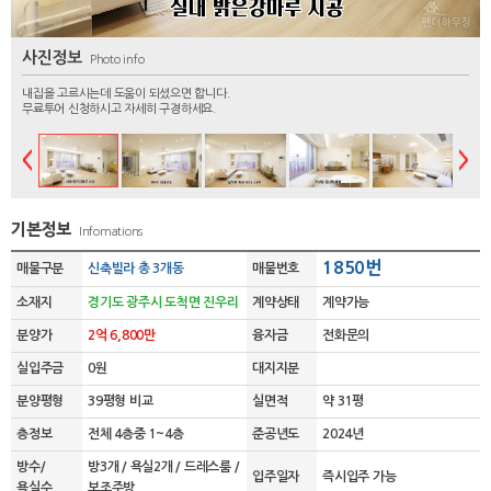
사진정보
Photo info
내집을 고르시는데 도움이 되셨으면 합니다.
무료투어 신청하시고 자세히 구경하세요.
기본정보
Infomations
1850번
매물구분
신축빌라 총 3개동
매물번호
소재지
경기도 광주시 도척면 진우리
계약상태
계약가능
분양가
2억 6,800만
융자금
전화문의
실입주금
0원
대지지분
분양평형
39평형 비교
실면적
약 31평
층정보
전체 4층중 1~4층
준공년도
2024년
방수/
방3개 / 욕실2개 / 드레스룸 /
입주일자
즉시입주 가능
욕실수
보조주방