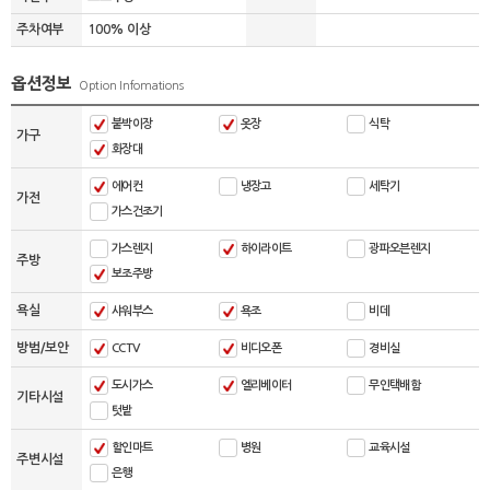
주차여부
100% 이상
옵션정보
Option Infomations
붙박이장
옷장
식탁
가구
화장대
에어컨
냉장고
세탁기
가전
가스건조기
가스렌지
하이라이트
광파오븐렌지
주방
보조주방
욕실
샤워부스
욕조
비데
방범/보안
CCTV
비디오폰
경비실
도시가스
엘리베이터
무인택배함
기타시설
텃밭
할인마트
병원
교육시설
주변시설
은행