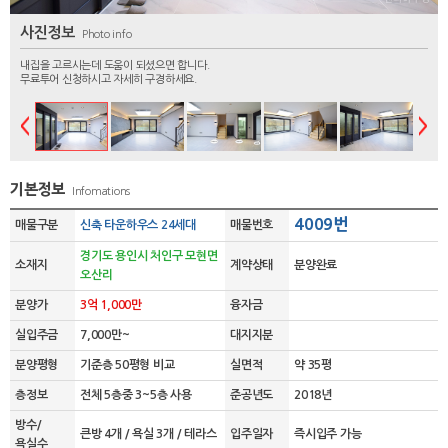
사진정보
Photo info
내집을 고르시는데 도움이 되셨으면 합니다.
무료투어 신청하시고 자세히 구경하세요.
기본정보
Infomations
4009번
매물구분
신축 타운하우스 24세대
매물번호
경기도 용인시 처인구 모현면
소재지
계약상태
분양완료
오산리
분양가
3억 1,000만
융자금
실입주금
7,000만~
대지지분
분양평형
기준층 50평형 비교
실면적
약 35평
층정보
전체 5층중 3~5층 사용
준공년도
2018년
방수/
큰방 4개 / 욕실 3개 / 테라스
입주일자
즉시입주 가능
욕실수