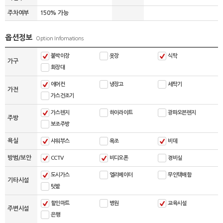
주차여부
150% 가능
옵션정보
Option Infomations
붙박이장
옷장
식탁
가구
화장대
에어컨
냉장고
세탁기
가전
가스건조기
가스렌지
하이라이트
광파오븐렌지
주방
보조주방
욕실
샤워부스
욕조
비데
방범/보안
CCTV
비디오폰
경비실
도시가스
엘리베이터
무인택배함
기타시설
텃밭
할인마트
병원
교육시설
주변시설
은행