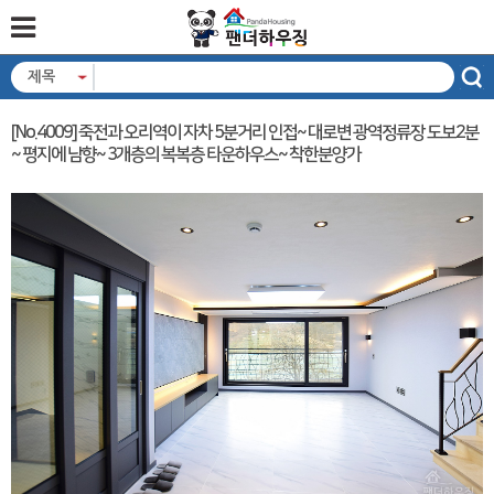
제목
[No.4009] 죽전과 오리역이 자차 5분거리 인접~ 대로변 광역정류장 도보2분
~ 평지에 남향~ 3개층의 복복층 타운하우스~ 착한분양가