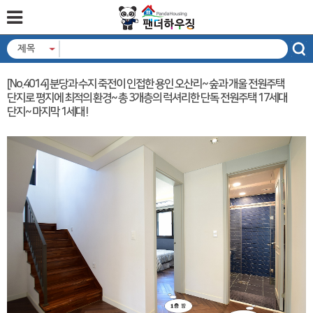
제목
[No.4014] 분당과 수지 죽전이 인접한 용인 오산리~ 숲과 개울 전원주택
단지로 평지에 최적의 환경~ 총 3개층의 럭셔리한 단독 전원주택 17세대
단지~ 마지막 1세대 !