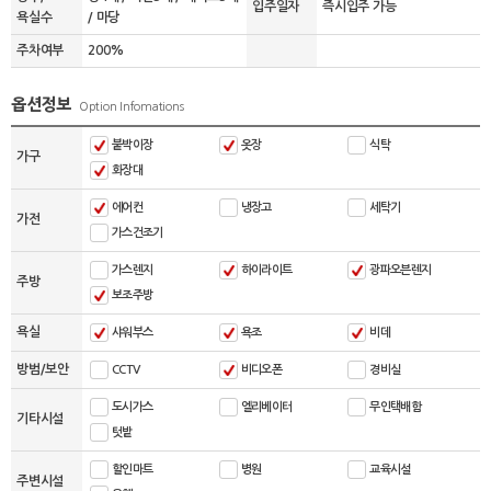
입주일자
즉시입주 가능
욕실수
/ 마당
주차여부
200%
옵션정보
Option Infomations
붙박이장
옷장
식탁
가구
화장대
에어컨
냉장고
세탁기
가전
가스건조기
가스렌지
하이라이트
광파오븐렌지
주방
보조주방
욕실
샤워부스
욕조
비데
방범/보안
CCTV
비디오폰
경비실
도시가스
엘리베이터
무인택배함
기타시설
텃밭
할인마트
병원
교육시설
주변시설