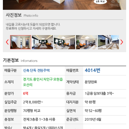
사진정보
Photo info
내집을 고르시는데 도움이 되셨으면 합니다.
무료투어 신청하시고 자세히 구경하세요.
기본정보
Infomations
4014번
매물구분
신축 단독 전원주택
매물번호
경기도 용인시 처인구 모현읍
소재지
계약상태
분양완료
오산리
분양가
6억
융자금
1금융 담보대출 3억~
실입주금
2억 8,000만~
대지지분
약 83평
분양평형
70평형 비교
실면적
약 52~60평
층정보
전체 3층중 1~3층 사용
준공년도
2019년 6월
방수/
방4개 / 욕실3개 / 테라스3개