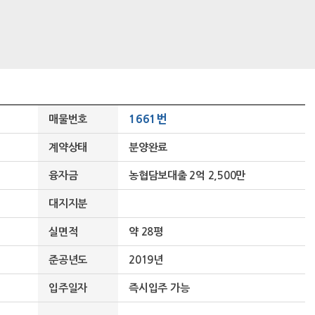
1661번
매물번호
계약상태
분양완료
융자금
농협담보대출 2억 2,500만
대지지분
실면적
약 28평
준공년도
2019년
입주일자
즉시입주 가능