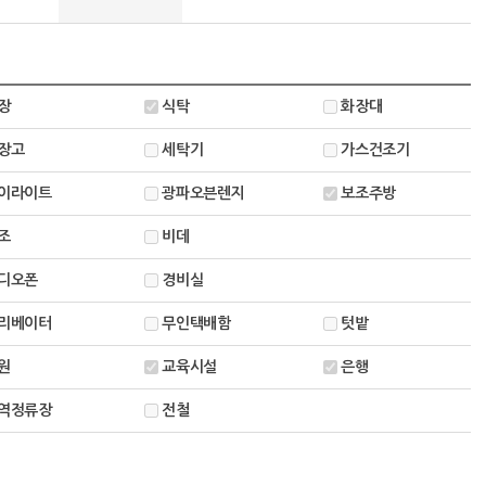
장
식탁
화장대
장고
세탁기
가스건조기
이라이트
광파오븐렌지
보조주방
조
비데
디오폰
경비실
리베이터
무인택배함
텃밭
원
교육시설
은행
역정류장
전철