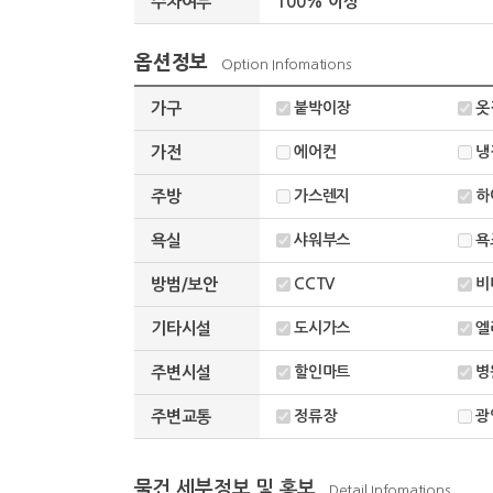
주차여부
100% 이상
옵션정보
Option Infomations
가구
붙박이장
옷
가전
에어컨
냉
주방
가스렌지
하
욕실
샤워부스
욕
방범/보안
CCTV
비
기타시설
도시가스
엘
주변시설
할인마트
병
주변교통
정류장
광
물건 세부정보 및 홍보
Detail Infomations