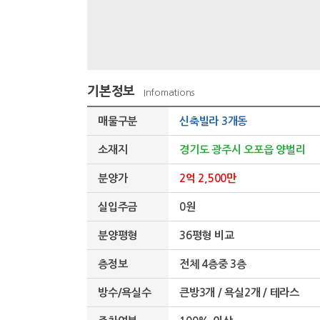
기본정보
Infomations
매물구분
신축빌라 3개동
소재지
경기도 광주시 오포읍 양벌리
분양가
2억 2,500만
실입주금
0원
분양평형
36평형 비교
층정보
전체 4층중 3층
방수/욕실수
큰방3개 / 욕실2개 / 테라스