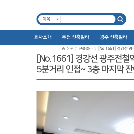
제목
>
광주 신축빌라
>
[No.1661] 경강
[No.1661] 경강선 광주
5분거리 인접~ 3층 마지막 