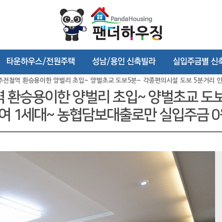
선 광주전철역 환승용이한 양벌리 초입~ 양벌초교 도보5분~ 각종편의시설 도보 5분거리 
전철역 환승용이한 양벌리 초입~ 양벌초교 
잔여 1세대~ 농협담보대출로만 실입주금 