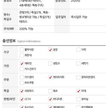
층정보
(1층세대는 테라스,
준공년도
2020년
4층세대는 복층구조)
큰방3개 / 욕실2개 , 복층-
방수/
방4개이상 가능 / 욕실3개 /
입주일자
즉시입주 가능
욕실수
테라스
주차여부
200% 가능
옵션정보
Option Infomations
붙박이장
옷장
식탁
가구
화장대
에어컨
냉장고
세탁기
가전
가스건조기
가스렌지
하이라이트
광파오븐렌지
주방
보조주방
욕실
샤워부스
욕조
비데
방범/보안
CCTV
비디오폰
경비실
도시가스
엘리베이터
무인택배함