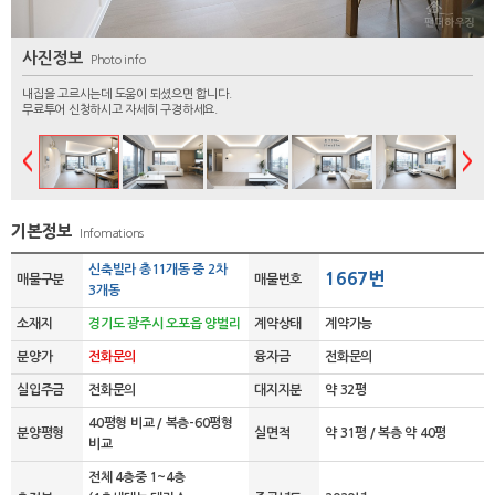
사진정보
Photo info
내집을 고르시는데 도움이 되셨으면 합니다.
무료투어 신청하시고 자세히 구경하세요.
기본정보
Infomations
신축빌라 총11개동 중 2차
1667번
매물구분
매물번호
3개동
소재지
경기도 광주시 오포읍 양벌리
계약상태
계약가능
분양가
전화문의
융자금
전화문의
실입주금
전화문의
대지지분
약 32평
40평형 비교 / 복층-60평형
분양평형
실면적
약 31평 / 복층 약 40평
비교
전체 4층중 1~4층