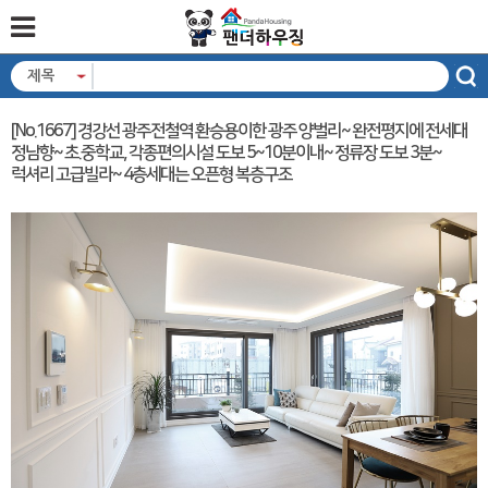
제목
[No.1667] 경강선 광주전철역 환승용이한 광주 양벌리~ 완전평지에 전세대
정남향~ 초.중학교, 각종편의시설 도보 5~10분이내~ 정류장 도보 3분~
럭셔리 고급빌라~ 4층세대는 오픈형 복층구조