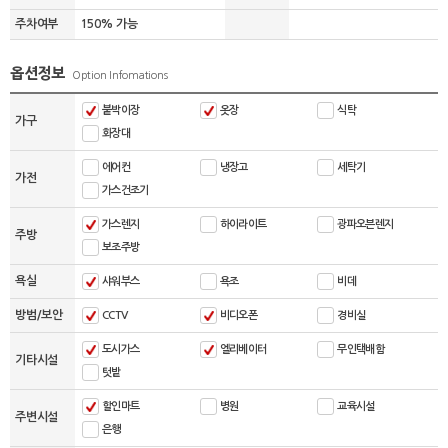
주차여부
150% 가능
옵션정보
Option Infomations
붙박이장
옷장
식탁
가구
화장대
에어컨
냉장고
세탁기
가전
가스건조기
가스렌지
하이라이트
광파오븐렌지
주방
보조주방
욕실
샤워부스
욕조
비데
방범/보안
CCTV
비디오폰
경비실
도시가스
엘리베이터
무인택배함
기타시설
텃밭
할인마트
병원
교육시설
주변시설
은행