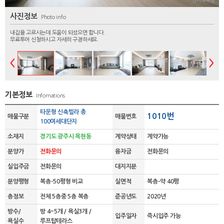
사진정보
Photo info
내집을 고르시는데 도움이 되셨으면 합니다.
무료투어 신청하시고 자세히 구경하세요.
기본정보
Infomations
타운형 신축빌라 총
1010번
매물구분
매물번호
100여세대단지
소재지
경기도 광주시 목현동
계약상태
계약가능
분양가
전화문의
융자금
전화문의
실입주금
전화문의
대지지분
분양평형
복층-50평형 비교
실면적
복층-약 40평
층정보
전체 5층중 5층 복층
준공년도
2020년
방수/
방 4~5개 / 욕실3개 /
입주일자
즉시입주 가능
욕실수
루프탑테라스