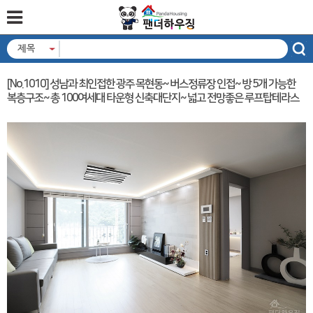
제목
[No.1010] 성남과 최인접한 광주 목현동~ 버스정류장 인접~ 방 5개 가능한
복층구조~ 총 100여세대 타운형 신축대단지~ 넓고 전망좋은 루프탑테라스