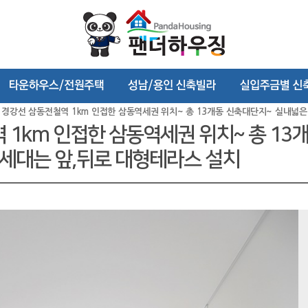
52] 경강선 삼동전철역 1km 인접한 삼동역세권 위치~ 총 13개동 신축대단지~ 실내넓
철역 1km 인접한 삼동역세권 위치~ 총 1
층세대는 앞,뒤로 대형테라스 설치