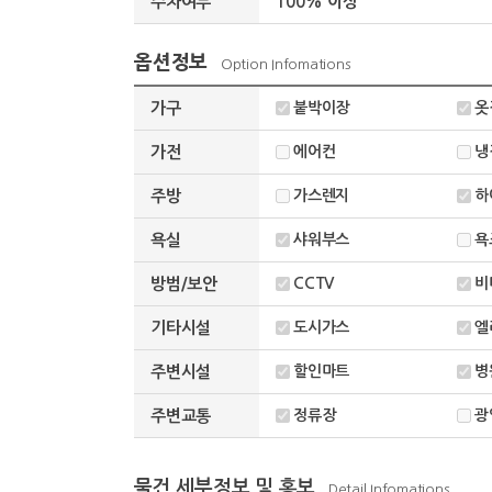
주차여부
100% 이상
옵션정보
Option Infomations
가구
붙박이장
옷
가전
에어컨
냉
주방
가스렌지
하
욕실
샤워부스
욕
방범/보안
CCTV
비
기타시설
도시가스
엘
주변시설
할인마트
병
주변교통
정류장
광
물건 세부정보 및 홍보
Detail Infomations