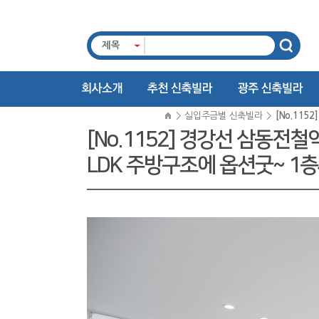
제목
>
실입주금별 신축빌라
>
[No.11
[No.1152] 경강선 삼동전
LDK 주방구조에 옵션굿~ 1