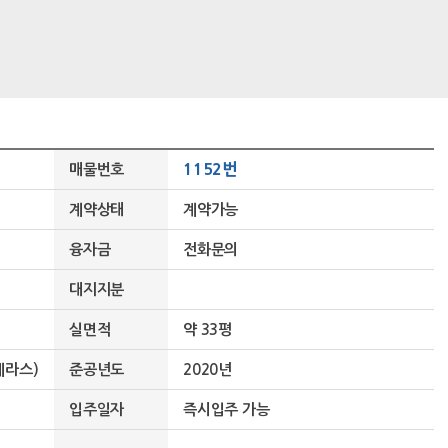
1152번
매물번호
계약상태
계약가능
융자금
전화문의
대지지분
실면적
약 33평
테라스)
준공년도
2020년
입주일자
즉시입주 가능