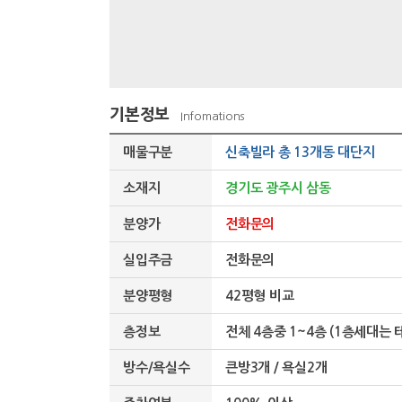
기본정보
Infomations
매물구분
신축빌라 총 13개동 대단지
소재지
경기도 광주시 삼동
분양가
전화문의
실입주금
전화문의
분양평형
42평형 비교
층정보
전체 4층중 1~4층 (1층세대는 
방수/욕실수
큰방3개 / 욕실2개