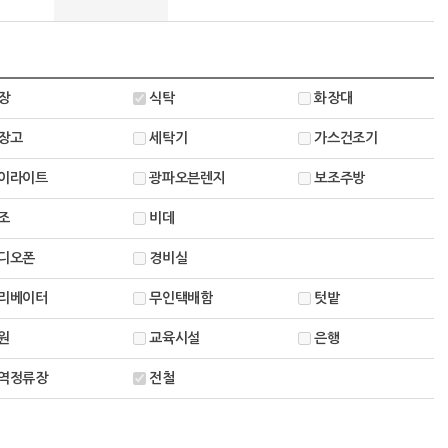
장
식탁
화장대
장고
세탁기
가스건조기
이라이트
광파오븐렌지
보조주방
조
비데
디오폰
경비실
리베이터
무인택배함
텃밭
원
교육시설
은행
역정류장
전철