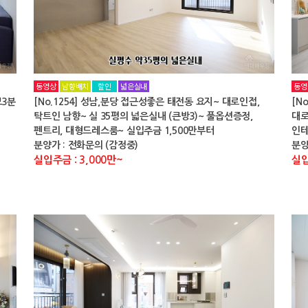
동영상
남향배치
할인
넓은실내
동영
보3분
[No.1254] 성남,분당 접근성좋은 태전동 요지~ 대로인접,
[N
탁트인 남향~ 실 35평의 넓은실내 (큰방3)~ 풀옵션증정,
대로
펜트리, 대형드레스룸~ 실입주금 1,500만부터
인테
분양가 : 전화문의 (감정중)
분양
실입주금 : 3,000만~
실입