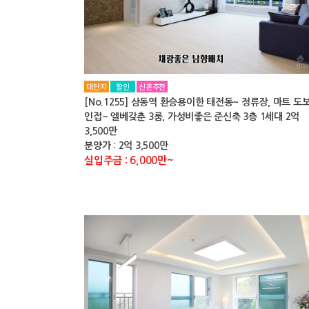
대단지
할인
신혼추천
[No.1255] 삼동역 환승용이한 태전동~ 정류장, 마트 도
인접~ 엘베갖춘 3룸, 가성비좋은 준신축 3층 1세대 2억
3,500만
분양가 : 2억 3,500만
실입주금 : 6,000만~