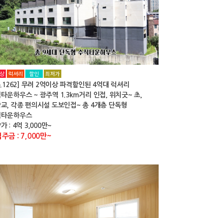
상
럭셔리
할인
최저가
o.1262] 무려 2억이상 파격할인된 4억대 럭셔리
타운하우스 ~ 광주역 1.3km거리 인접, 위치굿~ 초,
교, 각종 편의시설 도보인접~ 총 4개층 단독형
직타운하우스
가 : 4억 3,000만~
주금 : 7,000만~