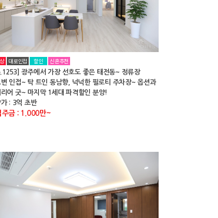
상
대로인접
할인
신혼추천
o.1253] 광주에서 가장 선호도 좋은 태전동~ 정류장
변 인접~ 탁 트인 동남향, 넉넉한 필로티 주차장~ 옵션과
리어 굿~ 마지막 1세대 파격할인 분양!
가 : 3억 초반
주금 : 1.000만~