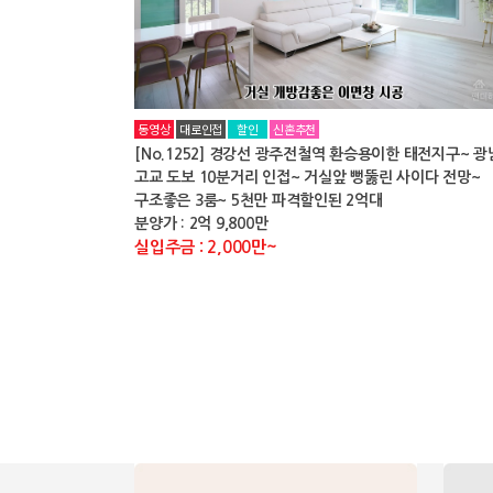
동영상
대로인접
할인
신혼추천
[No.1252] 경강선 광주전철역 환승용이한 태전지구~ 광
고교 도보 10분거리 인접~ 거실앞 뻥뚫린 사이다 전망~
구조좋은 3룸~ 5천만 파격할인된 2억대
분양가 : 2억 9,800만
실입주금 : 2,000만~