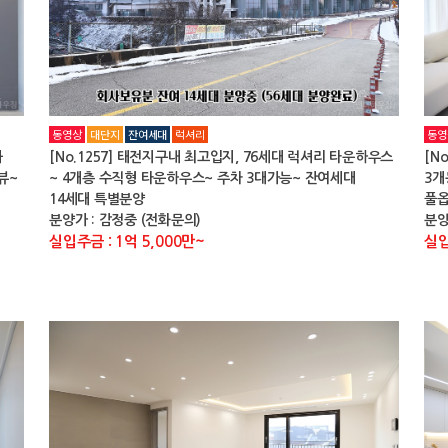
동영상
대단지
잔여세대
럭셔리
동영
과
[No.1257] 태전지구내 최고입지, 76세대 럭셔리 타운하우스
[N
뷰~
~ 4개층 수직형 타운하우스~ 주차 3대가능~ 잔여세대
3개
14세대 특별분양
풀옵
분양가 : 감정중 (전화문의)
분양
실입주금 : 1억 5,000만~
실입