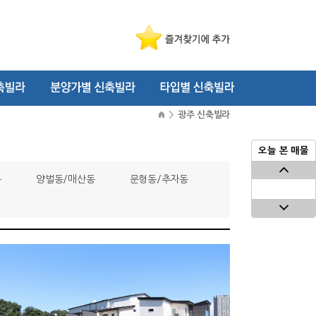
>
광주 신축빌라
오늘 본 매물
동
양벌동/매산동
문형동/추자동