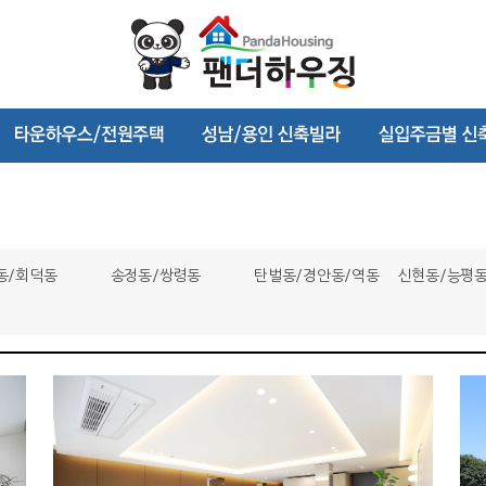
동/회덕동
송정동/쌍령동
탄벌동/경안동/역동
신현동/능평