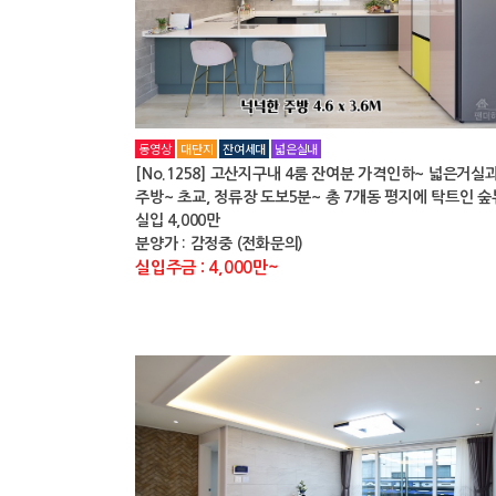
동영상
대단지
잔여세대
넓은실내
[No.1258] 고산지구내 4룸 잔여분 가격인하~ 넓은거실
주방~ 초교, 정류장 도보5분~ 총 7개동 평지에 탁트인 숲
실입 4,000만
분양가 : 감정중 (전화문의)
실입주금 : 4,000만~