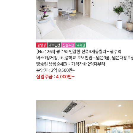
동영상
대로인접
신혼추천
역세권
[No.1264] 광주역 인접한 신축3개동빌라~ 광주역
버스1정거장, 초,중학교 도보인접~ 넓은3룸, 넓은다용도
뻥뚫린 남향숲세권~ 가격착한 2억대부터
분양가 : 2억 8,500만~
실입주금 : 4,000만~