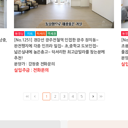
동영상
히트
럭셔리
역세권
동영
남중,
[No.1251] 경강선 광주전철역 인접한 광주 장지동~
[N
완전평지에 각종 인프라 밀집~ 초,중학교 도보인접~
조용
넓은실내에 높은층고~ 럭셔리한 최고급빌라를 찾는분께
풀옵
추천!
분양
분양가 : 감정중 전화문의
실입
실입주금 : 전화문의
1
2
3
4
5