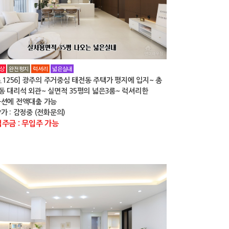
상
완전평지
럭셔리
넓은실내
o.1256] 광주의 주거중심 태전동 주택가 평지에 입지~ 총
동 대리석 외관~ 실면적 35평의 넓은3룸~ 럭셔리한
션에 전액대출 가능
가 : 감정중 (전화문의)
주금 : 무입주 가능