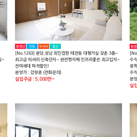
동영상
히트
럭셔리
할인
동영
[No.1263] 분당,성남 최인접한 태전동 대형거실 갖춘 3룸~
[N
실~
최고급 럭셔리 신축단지~ 완전평지에 인프라좋은 최고입지~
수직
잔여세대 파격할인!
중학
분양가 : 감정중 (전화문의)
수
실입주금 : 5,000만~
분양
실입