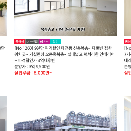
동영상
대로인접
베스트
할인
동영
0만
[No.1260] 9천만 파격할인 태전동 신축복층~ 대로변 접한
[N
위치굿~ 거실천정 오픈형복층~ 실내넓고 럭셔리한 인테리어
7개
~ 파격할인가 3억대후반
테라
분양가 : 3억 9,500만
분양
실입주금 : 6,000만~
실입