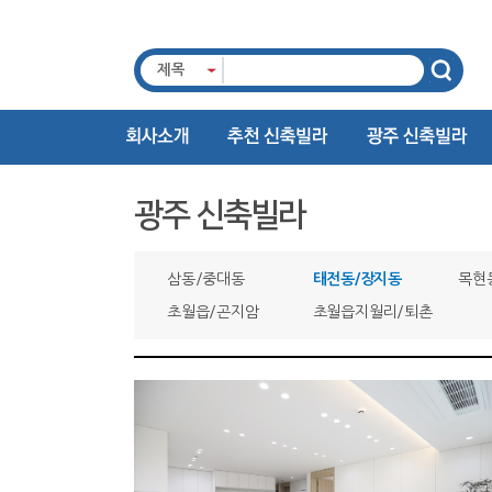
제목
광주 신축빌라
삼동/중대동
태전동/장지동
목현
초월읍/곤지암
초월읍지월리/퇴촌