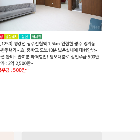
상
남향배치
할인
역세권
o.1250] 경강선 광주전철역 1.5km 인접한 광주 장지동
한주택가~ 초, 중학교 도보10분 넓은실내에 대형안방~
션 완비~ 잔여분 파격할인! 담보대출로 실입주금 500만!
가 : 3억 2,500만~
주금 : 500만~