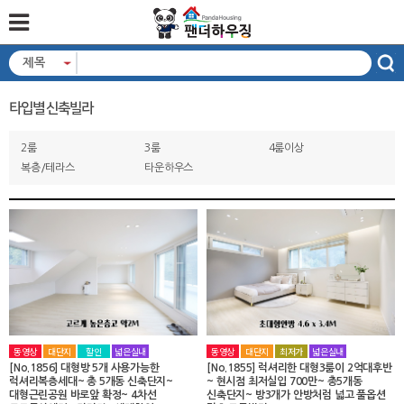
제목
타입별 신축빌라
2룸
3룸
4룸이상
복층/테라스
타운하우스
동영상
대단지
할인
넓은실내
동영상
대단지
최저가
넓은실내
[No.1856] 대형방 5개 사용가능한
[No.1855] 럭셔리한 대형3룸이 2억대후반
럭셔리복층세대~ 총 5개동 신축단지~
~ 현시점 최저실입 700만~ 총5개동
대형근린공원 바로앞 확정~ 4차선
신축단지~ 방3개가 안방처럼 넓고 풀옵션