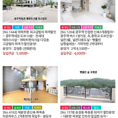
동영상
히트
신혼추천
역세권
동영상
대로인접
신혼추천
역세권
[No.1444] 아파트형 최고급빌라 파격할인
[No.1264] 광주역 인접한 신축3개동빌라~
~ 광주역세권 도보10분~ 전세대
광주역 버스1정거장, 초,중학교 도보인접~
테라스시설~ 아파트편의시설 다갖춘
넓은3룸, 넓은다용도실~ 뻥뚫린
고급빌라 파격가 할인분양!
남향숲세권~ 가격착한 2억대부터
분양가 : 감정중 (전화문의)
분양가 : 2억 8,500만~
실입주금 : 5,000만~
실입주금 : 4,000만~
동영상
숲세권
히트
최저가
동영상
대로인접
베스트
할인
[No.4162] 재분양 준신축 복복층
[No.1378] 송정동 복층중 최저가 할인분양
타운하우스 2억후반에 무입주~ 분당과
~ 대로변 바로앞 인트라 밀집한 요지~