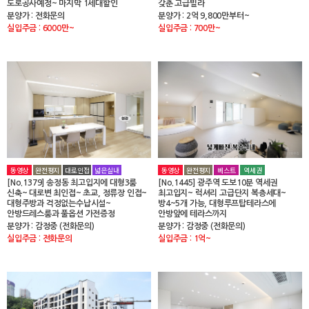
도로공사예정~ 마지막 1세대할인
갖춘 고급빌라
분양가 : 전화문의
분양가 : 2억 9,800만부터~
실입주금 : 6000만~
실입주금 : 700만~
동영상
완전평지
대로인접
넓은실내
동영상
완전평지
베스트
역세권
[No.1379] 송정동 최고입지에 대형3룸
[No.1445] 광주역 도보10분 역세권
신축~ 대로변 최인접~ 초교, 정류장 인접~
최고입지~ 럭셔리 고급단지 복층세대~
대형주방과 걱정없는수납시설~
방4~5개 가능, 대형루프탑테라스에
안방드레스룸과 풀옵션 가전증정
안방앞에 테라스까지
분양가 : 감정중 (전화문의)
분양가 : 감정중 (전화문의)
실입주금 : 전화문의
실입주금 : 1억~