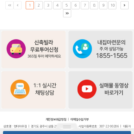
1
2
3
4
5
6
7
8
9
10
|
개인정보취급방침
이메일수집거부
상호명 : 팬더하우징 | 경기도 광주시 삼동 264-23번지 2층 | 사업자등록번호 : 387-22-00286 | 대표자
: 유정선