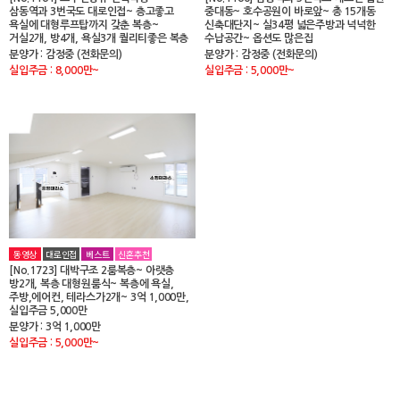
삼동역과 3번국도 대로인접~ 층고좋고
중대동~ 호수공원이 바로앞~ 총 15개동
욕실에 대형루프탑까지 갖춘 복층~
신축대단지~ 실34평 넓은주방과 넉넉한
거실2개, 방4개, 욕실3개 퀄리티좋은 복층
수납공간~ 옵션도 많은집
분양가 : 감정중 (전화문의)
분양가 : 감정중 (전화문의)
실입주금 : 8,000만~
실입주금 : 5,000만~
동영상
대로인접
베스트
신혼추천
[No.1723] 대박구조 2룸복층~ 아랫층
방2개, 복층 대형원룸식~ 복층에 욕실,
주방,에어컨, 테라스가2개~ 3억 1,000만,
실입주금 5,000만
분양가 : 3억 1,000만
실입주금 : 5,000만~