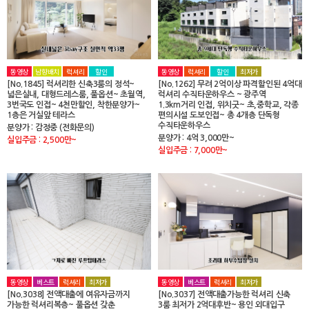
동영상
남향배치
럭셔리
할인
동영상
럭셔리
할인
최저가
[No.1845] 럭셔리한 신축3룸의 정석~
[No.1262] 무려 2억이상 파격할인된 4억대
넓은실내, 대형드레스룸, 풀옵션~ 초월역,
럭셔리 수직타운하우스 ~ 광주역
3번국도 인접~ 4천만할인, 착한분양가~
1.3km거리 인접, 위치굿~ 초,중학교, 각종
1층은 거실앞 테라스
편의시설 도보인접~ 총 4개층 단독형
수직타운하우스
분양가 : 감정중 (전화문의)
분양가 : 4억 3,000만~
실입주금 : 2,500만~
실입주금 : 7,000만~
동영상
베스트
럭셔리
최저가
동영상
베스트
럭셔리
최저가
[No.3038] 전액대출에 여유자금까지
[No.3037] 전액대출가능한 럭셔리 신축
가능한 럭셔리복층~ 풀옵션 갖춘
3룸 최저가 2억대후반~ 용인 외대입구