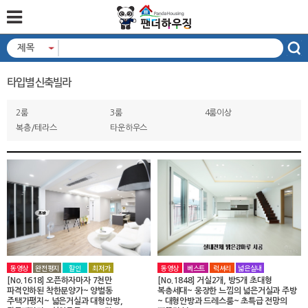
제목
타입별 신축빌라
2룸
3룸
4룸이상
복층/테라스
타운하우스
동영상
완전평지
할인
최저가
동영상
베스트
럭셔리
넓은실내
[No.1618] 오픈하자마자 7천만
[No.1848] 거실2개, 방5개 초대형
파격인하된 착한분양가~ 양벌동
복층세대~ 웅장한 느낌의 넓은거실과 주방
주택가평지~ 넓은거실과 대형안방,
~ 대형안방과 드레스룸~ 초특급 전망의