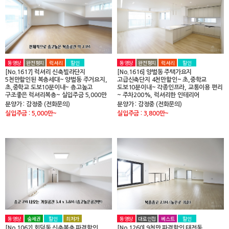
동영상
완전평지
럭셔리
할인
동영상
완전평지
럭셔리
할인
[No.1617] 럭셔리 신축빌라단지
[No.1616] 양벌동 주택가요지
5천만할인된 복층세대~ 양벌동 주거요지,
고급신축단지 4천만할인~ 초,중학교
초,중학교 도보10분이내~ 층고높고
도보10분이내~ 각종인프라, 교통이용 편리
구조좋은 럭셔리복층~ 실입주금 5,000만
~ 주차200%, 럭셔리한 인테리어
분양가 : 감정중 (전화문의)
분양가 : 감정중 (전화문의)
실입주금 : 5,000만~
실입주금 : 3,800만~
동영상
숲세권
할인
최저가
동영상
대로인접
베스트
할인
[No.1062] 회덕동 신축복층 파격할인
[No.1260] 9천만 파격할인 태전동