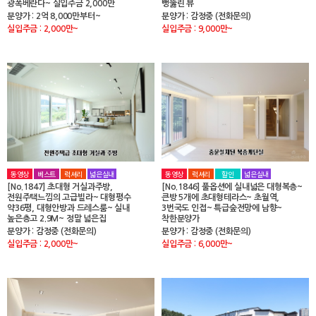
광폭베란다~ 실입주금 2,000만
뻥뚫린 뷰
분양가 : 2억 8,000만부터~
분양가 : 감정중 (전화문의)
실입주금 : 2,000만~
실입주금 : 9,000만~
동영상
베스트
럭셔리
넓은실내
동영상
럭셔리
할인
넓은실내
[No.1847] 초대형 거실과주방,
[No.1846] 풀옵션에 실내넓은 대형복층~
전원주택느낌의 고급빌라~ 대형평수
큰방 5개에 초대형테라스~ 초월역,
약36평, 대형안방과 드레스룸~ 실내
3번국도 인접~ 특급숲전망에 남향~
높은층고 2.9M~ 정말 넓은집
착한분양가
분양가 : 감정중 (전화문의)
분양가 : 감정중 (전화문의)
실입주금 : 2,000만~
실입주금 : 6,000만~