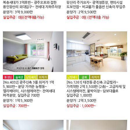
복층세대가 3억후반~ 광주오포와 접한
왕산리 주거요지~ 광역정류장, 편의시설
용인왕산리 외대입구~ 전세대 지하주차장
도보인접~ 비교불가 풀옵션 신축이 무입주
분양가 : 3억 9,000만
분양가 : 2억 9,500만
실입주금 : 0원(전액대출가능)
실입주금 : 0원 (전액대출 가능)
동영상
숲세권
남향배치
최저가
남향배치
급매
최저가
[No.4032] 광주신축 3룸 최저가 1억
[No.1261] 태전동 준신축 고급빌라~
5,900만~ 분당 가까운 능평동~
가격착한 2억 3,500만 (2층)~ 고급자재 및
엘리베이터, 시스템에어컨~ 잔여세대
시스템에어컨, 붙박이장~ 담보대출로
파격분양, 실입주금 700만
실입주금 1,000만
분양가 : 1억 5,900만
분양가 : 2억 3,500만
실입주금 : 700만~
실입주금 : 1,000만~