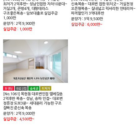
최저가 2억후반~ 성남인접한 자차10분대~
신축복층~ 대로변 접한 위치굿~ 거실천정
거실2개, 큰방4개, 대형테라스
오픈형복층~ 실내넓고 럭셔리한 인테리어~
구조좋은복층~ 담보대출로 실입주금
파격할인가 3억대후반
1,000만
분양가 : 3억 9,500만
분양가 : 2억 9,900만
실입주금 : 6,000만~
실입주금 : 1,000만
동영상
대로인접
숲세권
최저가
[No.1061] 목현동 대로변인접 엘베갖춘
2억후반 복층~ 성남, 송파 인접~ 대로변
정류장 도보3분~ 세대분리 가능한 구조
잘빠진 준신축 복층
분양가 : 2억 9,000만
실입주금 : 4,500만~