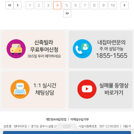
1
2
3
4
5
6
7
8
9
10
|
개인정보취급방침
이메일수집거부
상호명 : 팬더하우징 | 경기도 광주시 삼동 264-23번지 2층 | 사업자등록번호 : 387-22-00286 | 대표자
: 유정선