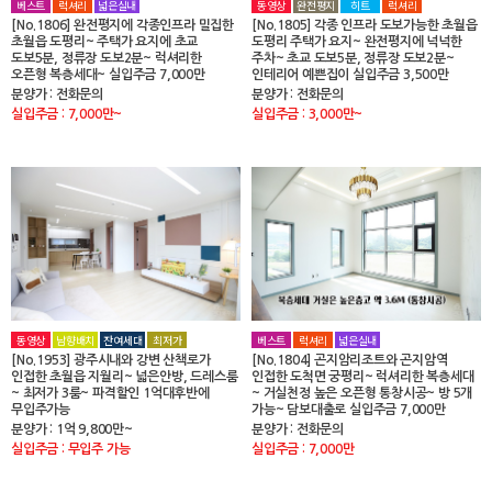
베스트
럭셔리
넓은실내
동영상
완전평지
히트
럭셔리
[No.1806] 완전평지에 각종인프라 밀집한
[No.1805] 각종 인프라 도보가능한 초월읍
초월읍 도평리~ 주택가 요지에 초교
도평리 주택가 요지~ 완전평지에 넉넉한
도보5분, 정류장 도보2분~ 럭셔리한
주차~ 초교 도보5분, 정류장 도보2분~
오픈형 복층세대~ 실입주금 7,000만
인테리어 예쁜집이 실입주금 3,500만
분양가 : 전화문의
분양가 : 전화문의
실입주금 : 7,000만~
실입주금 : 3,000만~
동영상
남향배치
잔여세대
최저가
베스트
럭셔리
넓은실내
[No.1953] 광주시내와 강변 산책로가
[No.1804] 곤지암리조트와 곤지암역
인접한 초월읍 지월리~ 넓은안방, 드레스룸
인접한 도척면 궁평리~ 럭셔리한 복층세대
~ 최저가 3룸~ 파격할인 1억대후반에
~ 거실천정 높은 오픈형 통창시공~ 방 5개
무입주가능
가능~ 담보대출로 실입주금 7,000만
분양가 : 1억 9,800만~
분양가 : 전화문의
실입주금 : 무입주 가능
실입주금 : 7,000만