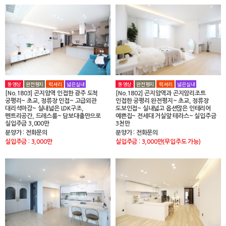
동영상
완전평지
럭셔리
넓은실내
동영상
완전평지
럭셔리
넓은실내
[No.1803] 곤지암역 인접한 광주 도척
[No.1802] 곤지암역과 곤지암리조트
궁평리~ 초교, 정류장 인접~ 고급외관
인접한 궁평리 완전평지~ 초교, 정류장
대리석마감~ 실내넓은 LDK구조,
도보인접~ 실내넓고 옵션많은 인테리어
펜트리공간, 드레스룸~ 담보대출만으로
예쁜집~ 전세대 거실앞 테라스~ 실입주금
실입주금 3,000만
3천만
분양가 : 전화문의
분양가 : 전화문의
실입주금 : 3,000만
실입주금 : 3,000만(무입주도 가능)