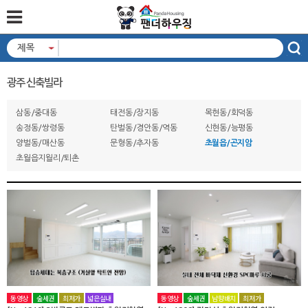
제목
광주 신축빌라
삼동/중대동
태전동/장지동
목현동/회덕동
송정동/쌍령동
탄벌동/경안동/역동
신현동/능평동
양벌동/매산동
문형동/추자동
초월읍/곤지암
초월읍지월리/퇴촌
동영상
숲세권
최저가
넓은실내
동영상
숲세권
남향배치
최저가