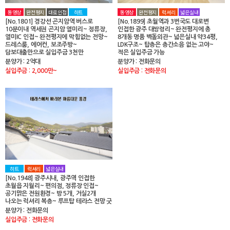
동영상
완전평지
대로인접
히트
동영상
완전평지
럭셔리
넓은실내
[No.1801] 경강선 곤지암역 버스로
[No.1899] 초월역과 3번국도 대로변
10분이내 역세권 곤지암 열미리~ 정류장,
인접한 광주 대쌍령리~ 완전평지에 총
열미IC 인접~ 완전평지에 막힘없는 전망~
8개동 명품 벽돌외관~ 넓은실내 약34평,
드레스룸, 에어컨, 보조주방~
LDK구조~ 탑층은 층간소음 없는 고야~
담보대출만으로 실입주금 3천만
적은 실입주금 가능
분양가 : 2억대
분양가 : 전화문의
실입주금 : 2,000만~
실입주금 : 전화문의
히트
럭셔리
넓은실내
[No.1948] 광주시내, 광주역 인접한
초월읍 지월리~ 편의점, 정류장 인접~
공기맑은 전원환경~ 방 5개, 거실2개
나오는 럭셔리 복층~ 루프탑 테라스 전망 굿
분양가 : 전화문의
실입주금 : 전화문의