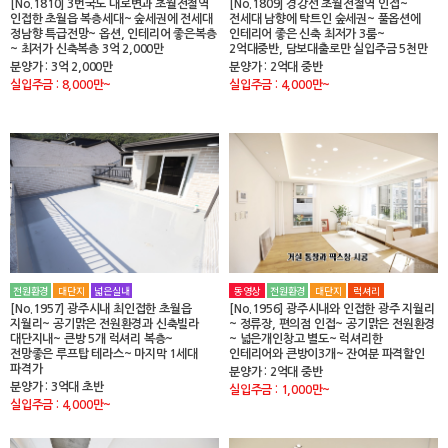
[No.1810] 3번국도 대로변과 초월전철역
[No.1809] 경강선 초월전철역 인접~
인접한 초월읍 복층세대~ 숲세권에 전세대
전세대 남향에 탁트인 숲세권~ 풀옵션에
정남향 특급전망~ 옵션, 인테리어 좋은복층
인테리어 좋은 신축 최저가 3룸~
~ 최저가 신축복층 3억 2,000만
2억대중반, 담보대출로만 실입주금 5천만
분양가 : 3억 2,000만
분양가 : 2억대 중반
실입주금 : 8,000만~
실입주금 : 4,000만~
전원환경
대단지
넓은실내
동영상
전원환경
대단지
럭셔리
[No.1957] 광주시내 최인접한 초월읍
[No.1956] 광주시내와 인접한 광주 지월리
지월리~ 공기맑은 전원환경과 신축빌라
~ 정류장, 편의점 인접~ 공기맑은 전원환경
대단지내~ 큰방 5개 럭셔리 복층~
~ 넓은개인창고 별도~ 럭셔리한
전망좋은 루프탑 테라스~ 마지막 1세대
인테리어와 큰방이3개~ 잔여분 파격할인
파격가
분양가 : 2억대 중반
분양가 : 3억대 초반
실입주금 : 1,000만~
실입주금 : 4,000만~