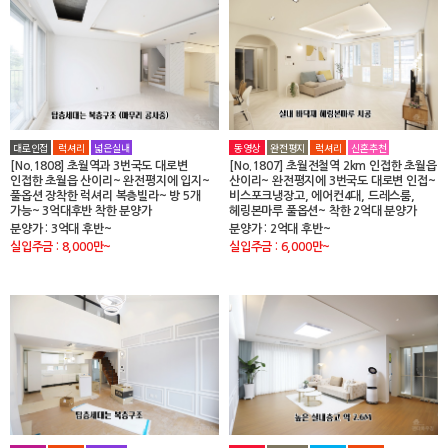
대로인접
럭셔리
넓은실내
동영상
완전평지
럭셔리
신혼추천
[No.1808] 초월역과 3번국도 대로변
[No.1807] 초월전철역 2km 인접한 초월읍
인접한 초월읍 산이리~ 완전평지에 입지~
산이리~ 완전평지에 3번국도 대로변 인접~
풀옵션 장착한 럭셔리 복층빌라~ 방 5개
비스포크냉장고, 에어컨4대, 드레스룸,
가능~ 3억대후반 착한 분양가
헤링본마루 풀옵션~ 착한 2억대 분양가
분양가 : 3억대 후반~
분양가 : 2억대 후반~
실입주금 : 8,000만~
실입주금 : 6,000만~