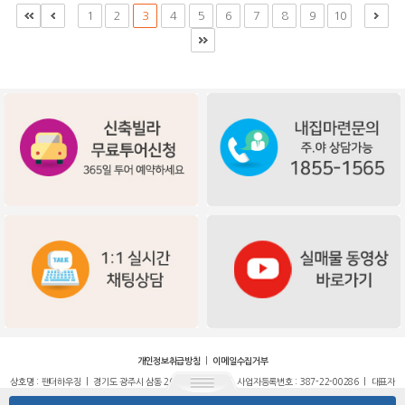
1
2
3
4
5
6
7
8
9
10
|
개인정보취급방침
이메일수집거부
상호명 : 팬더하우징 | 경기도 광주시 삼동 264-23번지 2층 | 사업자등록번호 : 387-22-00286 | 대표자
: 유정선