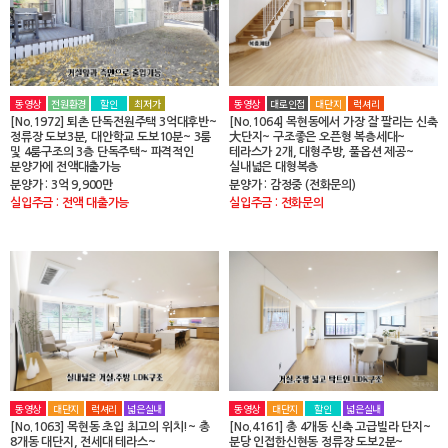
동영상
전원환경
할인
최저가
동영상
대로인접
대단지
럭셔리
[No.1972] 퇴촌 단독전원주택 3억대후반~
[No.1064] 목현동에서 가장 잘 팔리는 신축
정류장 도보3분, 대안학교 도보10분~ 3룸
大단지~ 구조좋은 오픈형 복층세대~
및 4룸구조의 3층 단독주택~ 파격적인
테라스가 2개, 대형주방, 풀옵션 제공~
분양가에 전액대출가능
실내넓은 대형복층
분양가 : 3억 9,900만
분양가 : 감정중 (전화문의)
실입주금 : 전액 대출가능
실입주금 : 전화문의
동영상
대단지
럭셔리
넓은실내
동영상
대단지
할인
넓은실내
[No.1063] 목현동 초입 최고의 위치!~ 총
[No.4161] 총 4개동 신축 고급빌라 단지~
8개동 대단지, 전세대 테라스~
분당 인접한신현동 정류장 도보2분~