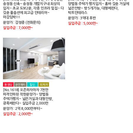
송정동 신축~ 송정동 개발지구내 최상의
양벌동 주택가 평지입지~ 홈바 갖춘 거실에
입지~ 초교 도보2분, 각종 인프라 밀집~ 다
넓은안방~ 방 5개가능, 대형베란다,
갖춘 풀옵션에 최고급 인테리어~
탁트인테라스
마감임박!!!
분양가 : 3억대 후반
분양가 : 감정중 (전화문의)
실입주금 : 5,000만~
실입주금 : 7,000만~
동영상
완전평지
할인
최저가
[No.1618] 오픈하자마자 7천만
파격인하된 착한분양가~ 양벌동
주택가평지~ 넓은거실과 대형안방,
광폭베란다~ 실입주금 2,000만
분양가 : 2억 8,000만부터~
실입주금 : 2,000만~