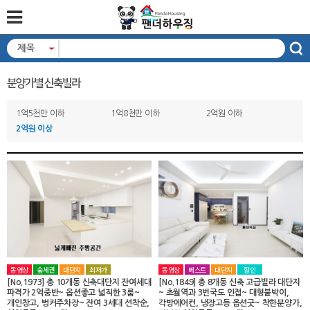
제목
분양가별 신축빌라
1억5천만 이하
1억8천만 이하
2억원 이하
2억원 이상
동영상
숲세권
대단지
최저가
동영상
베스트
대단지
할인
[No.1973] 총 10개동 신축대단지 잔여세대
[No.1849] 총 8개동 신축 고급빌라 대단지
파격가 2억중반~ 옵션좋고 넓직한 3룸~
~ 초월역과 3번국도 인접~ 대형붙박이,
개인창고, 벙커주차장~ 잔여 3세대 선착순,
각방에어컨, 냉장고등 옵션굿~ 착한분양가,