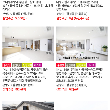
초대형주방에 수납짱~ 실35평의
대형거실과 주방~ 1층세대는 2개의
넓은3룸에 풀옵션 제공~ 1층세대는 초대형
대형테라스~ 분양가 할인에 담보대출로
테라스
무입가능
분양가 : 감정중 (전화문의)
분양가 : 감정중 (전화문의)
실입주금 : 5,000만~
실입주금 : 0원 (무입주가능)
동영상
완전평지
남향배치
베스트
동영상
완전평지
남향배치
베스트
[No.1370] 송정동 개발지구 요지 탑층
[No.1369] 두개층 사용하는 층고완벽한
복층세대~ 광주시청 도보5분, 초교
합법복층~ 큰방3개, 넓은거실과 주방~
도보3분~ 층고높고 넓은 통복층구조,
송정동 개발지구내 최고요지~ 광주시청
전망은 최고~ 대형 루프탑테라스
도보5분, 초교3분 인접
분양가 : 감정중 (전화문의)
분양가 : 감정중 (전화문의)
실입주금 : 전화문의
실입주금 : 전화문의