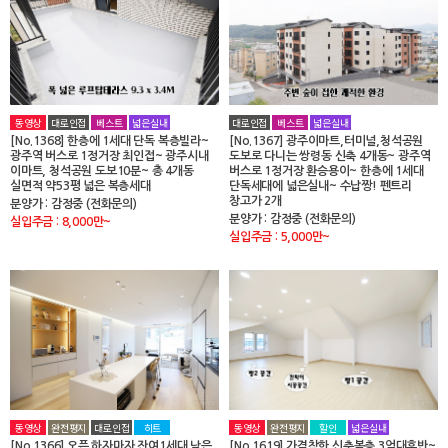
동영상
대로인접
베스트
넓은실내
대로인접
베스트
넓은실내
[No.1368] 한층에 1세대 단독 복층빌라~
[No.1367] 광주이마트,터미널,청석공원
광주역 버스로 1정거장 최인접~ 광주시내
도보로 다니는 쌍령동 신축 4개동~ 광주역
이마트, 청석공원 도보10분~ 총 4개동
버스로 1정거장 환승용이~ 한층에 1세대
실면적 약53평 넓은 복층세대
단독세대에 넓은실내~ 수납짱! 펜트리
창고가 2개
분양가 : 감정중 (전화문의)
분양가 : 감정중 (전화문의)
실입주금 : 8,000만~
실입주금 : 5,000만~
동영상
완전평지
대로인접
히트
동영상
완전평지
할인
넓은실내
[No.1366] 오픈 하자마자 잔여1세대 남은
[No.1619] 가격착한 신축복층 3억대후반~