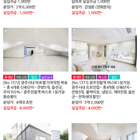
실입주금 1,000만
담보로 실입주금 1,000만
분양가 : 2억 6,000만
분양가 : 감정중 (전화문의)
실입주금 : 1,000만~
실입주금 : 1,000만~
동영상
대로인접
할인
넓은실내
동영상
대로인접
베스트
할인
[No.1372] 광주시내 바로옆 가격착한 복층
[No.1371] 광주전철역 버스로1정거장,
~ 총 4개동 신축단지~ 큰방5개, 옵션굿,
광주시내 도보인접~ 총4개동 신축단지~
주차150%~ 광주전철역 버스로 1정거장
큰방3개, 붙박이장, 냉장고, 에어컨등 옵션
환승용이
굿~ 잔여세대 할인!
분양가 : 4억대 초반
분양가 : 3억 3,000만
실입주금 : 8,000만~
실입주금 : 4,000만~