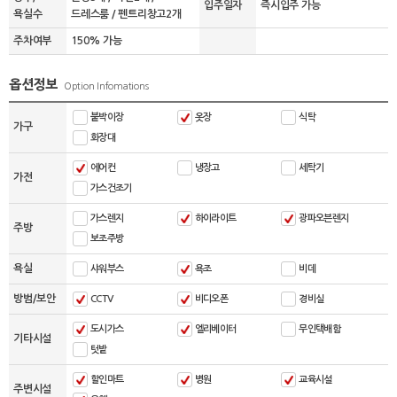
입주일자
즉시입주 가능
욕실수
드레스룸 / 펜트리창고2개
주차여부
150% 가능
옵션정보
Option Infomations
붙박이장
옷장
식탁
가구
화장대
에어컨
냉장고
세탁기
가전
가스건조기
가스렌지
하이라이트
광파오븐렌지
주방
보조주방
욕실
샤워부스
욕조
비데
방범/보안
CCTV
비디오폰
경비실
도시가스
엘리베이터
무인택배함
기타시설
텃밭
할인마트
병원
교육시설
주변시설