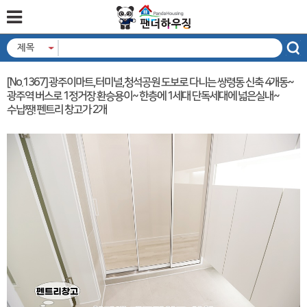
제목
[No.1367] 광주이마트,터미널,청석공원 도보로 다니는 쌍령동 신축 4개동~
광주역 버스로 1정거장 환승용이~ 한층에 1세대 단독세대에 넓은실내~
수납짱! 펜트리 창고가 2개