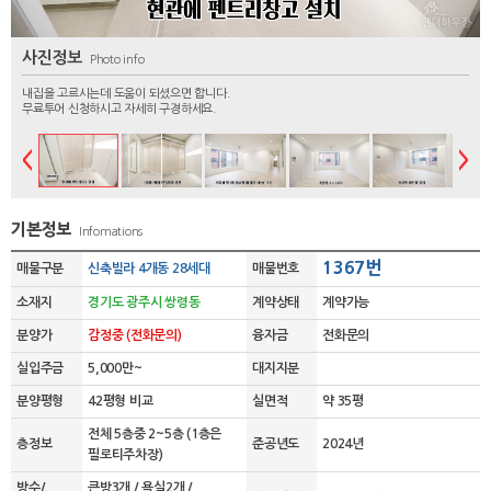
사진정보
Photo info
내집을 고르시는데 도움이 되셨으면 합니다.
무료투어 신청하시고 자세히 구경하세요.
기본정보
Infomations
1367번
매물구분
신축빌라 4개동 28세대
매물번호
소재지
경기도 광주시 쌍령동
계약상태
계약가능
분양가
감정중 (전화문의)
융자금
전화문의
실입주금
5,000만~
대지지분
분양평형
42평형 비교
실면적
약 35평
전체 5층중 2~5층 (1층은
층정보
준공년도
2024년
필로티주차장)
방수/
큰방3개 / 욕실2개 /