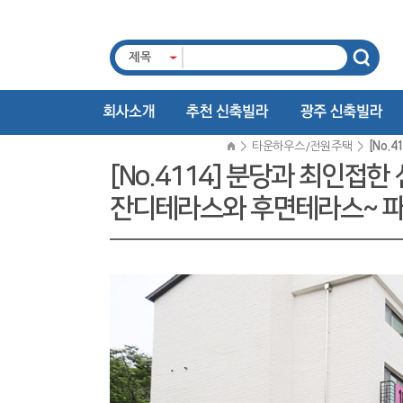
제목
>
타운하우스/전원주택
>
[No.
[No.4114] 분당과 최인
잔디테라스와 후면테라스~ 파격