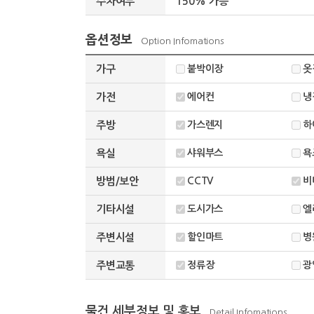
주차여부
150% 가능
옵션정보
Option Infomations
가구
붙박이장
옷
가전
에어컨
냉
주방
가스렌지
하
욕실
샤워부스
욕
방범/보안
CCTV
비
기타시설
도시가스
엘
주변시설
할인마트
병
주변교통
정류장
광
물건 세부정보 및 홍보
Detail Infomations