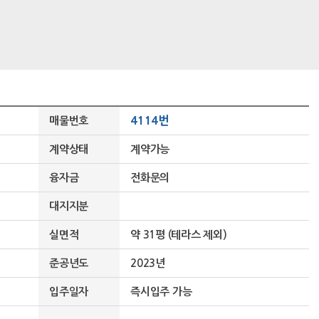
4114번
매물번호
계약상태
계약가능
융자금
전화문의
대지지분
실면적
약 31평 (테라스 제외)
준공년도
2023년
입주일자
즉시입주 가능