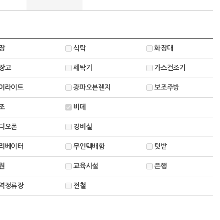
장
식탁
화장대
장고
세탁기
가스건조기
이라이트
광파오븐렌지
보조주방
조
비데
디오폰
경비실
리베이터
무인택배함
텃밭
원
교육시설
은행
역정류장
전철