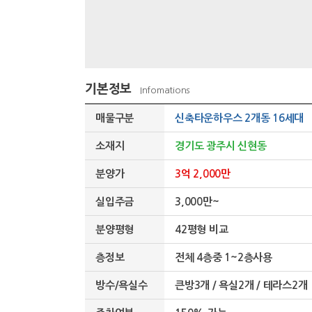
기본정보
Infomations
매물구분
신축타운하우스 2개동 16세대
소재지
경기도 광주시 신현동
분양가
3억 2,000만
실입주금
3,000만~
분양평형
42평형 비교
층정보
전체 4층중 1~2층사용
방수/욕실수
큰방3개 / 욕실2개 / 테라스2개